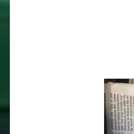
Und dann noch d
Am 13.05.2020
an einer Ramp
vor einem fina
wir für den Re
zwar auch ein
auch sämtlich
Sie wollen u
Dann Spenden S
Sparkasse Lüd
DE0445850005