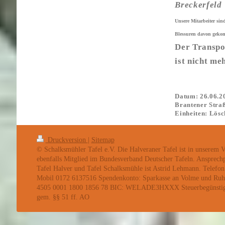
Breckerfe
Unsere Mitarbeiter si
Blessuren davon gek
Der Transpor
ist nicht me
Datum: 26.06.
Brantener Straß
Einheiten: Lösc
Druckversion
|
Sitemap
© Schalksmühler Tafel e.V. Die Halveraner Tafel ist in unserem Ve
ebenfalls Mitglied im Bundesverband Deutscher Tafeln. Ansprechp
Tafel Halver und Tafel Schalksmühle ist Astrid Lehmann. Telefo
Mobil 0172 6137516 Spendenkonto: Sparkasse an Volme und R
4505 0001 1800 1856 78 BIC: WELADE3HXXX Steuerbegünstigt
gem. §§ 51 ff. AO