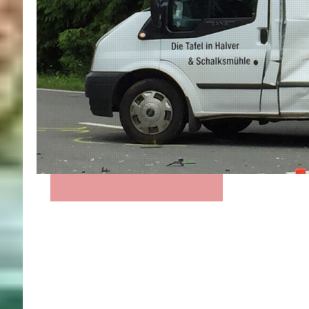
Finanzielle Un
Unsere Tafeln 
Nutzerinnen u
normalen Betri
Miete für Ausg
Zudem ist die 
Mehraufwand v
um denen zu he
sind.