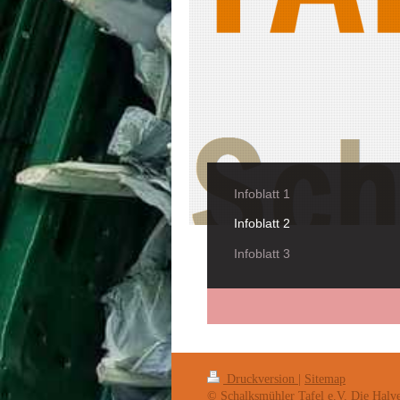
Infoblatt 1
Infoblatt 2
Infoblatt 3
Druckversion
|
Sitemap
© Schalksmühler Tafel e.V. Die Halver