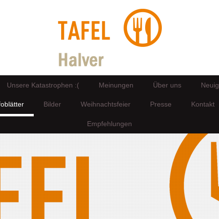
Unsere Katastrophen :(
Meinungen
Über uns
Neuig
foblätter
Bilder
Weihnachtsfeier
Presse
Kontakt
Empfehlungen