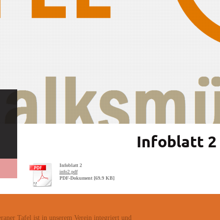
Infoblatt 2
Infoblatt 2
info2.pdf
PDF-Dokument [69.9 KB]
aner Tafel ist in unserem Verein integriert und